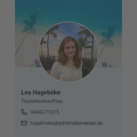
Lea Hageböke
Tourismuskauffrau
04442-71015
hageboeke@schomaker-reisen.de