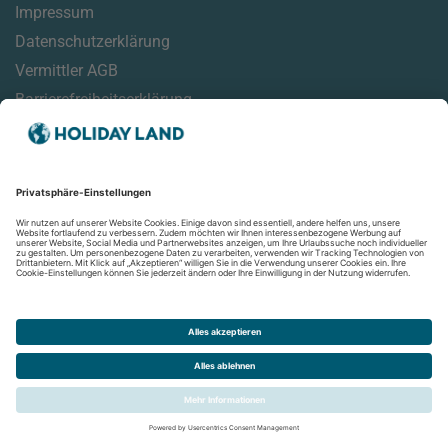
Impressum
Datenschutzerklärung
Vermittler AGB
Barrierefreiheitserklärung
Service
Online Check-In Informationen
Reisehinweise
Reisemonitor
Aktuelles
Newsletter
Folgen Sie uns auf: