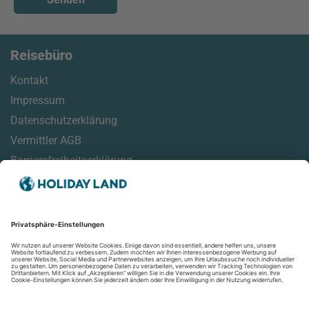
Reisebüro
Kontakt
Impressum
Datenschutzerklärung
Vermittler AGB
Barrierefreiheitserklärung
Service
Reisehinweise
Reisemonitor
Online Check-In Informationen